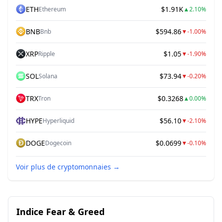
ETH
$1.91K
Ethereum
▲
2.10%
BNB
$594.86
Bnb
▼
-1.00%
XRP
$1.05
Ripple
▼
-1.90%
SOL
$73.94
Solana
▼
-0.20%
TRX
$0.3268
Tron
▲
0.00%
HYPE
$56.10
Hyperliquid
▼
-2.10%
DOGE
$0.0699
Dogecoin
▼
-0.10%
Voir plus de cryptomonnaies
→
Indice Fear & Greed