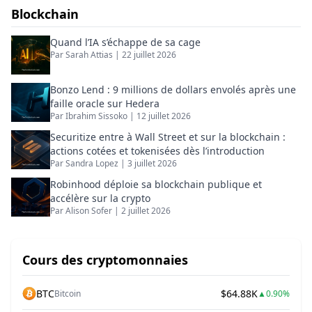
pédagogique.
Blockchain
Quand l’IA s’échappe de sa cage
Par
Sarah Attias
|
22 juillet 2026
Bonzo Lend : 9 millions de dollars envolés après une
faille oracle sur Hedera
Par
Ibrahim Sissoko
|
12 juillet 2026
Securitize entre à Wall Street et sur la blockchain :
actions cotées et tokenisées dès l’introduction
Par
Sandra Lopez
|
3 juillet 2026
Robinhood déploie sa blockchain publique et
accélère sur la crypto
Par
Alison Sofer
|
2 juillet 2026
Cours des cryptomonnaies
BTC
$64.88K
Bitcoin
▲
0.90%