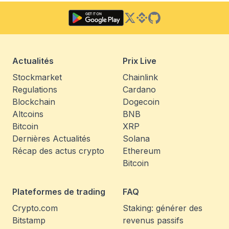
Twitter
Binance Square
GitHub
Actualités
Prix Live
Stockmarket
Chainlink
Regulations
Cardano
Blockchain
Dogecoin
Altcoins
BNB
Bitcoin
XRP
Dernières Actualités
Solana
Récap des actus crypto
Ethereum
Bitcoin
Plateformes de trading
FAQ
Crypto.com
Staking: générer des
Bitstamp
revenus passifs