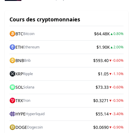
Cours des cryptomonnaies
BTC
$64.48K
Bitcoin
▲
0.80%
ETH
$1.90K
Ethereum
▲
2.00%
BNB
$593.40
Bnb
▼
-0.60%
XRP
$1.05
Ripple
▼
-1.10%
SOL
$73.33
Solana
▼
-0.60%
TRX
$0.3271
Tron
▼
-0.50%
HYPE
$55.14
Hyperliquid
▼
-3.40%
DOGE
$0.0690
Dogecoin
▼
-0.90%