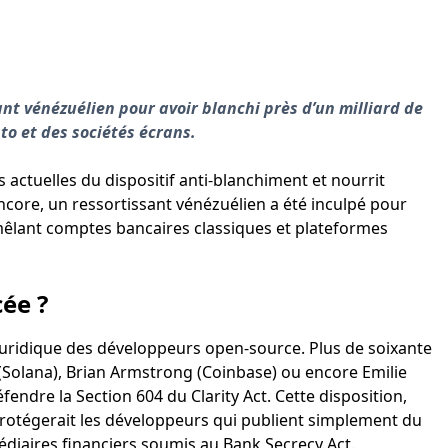
nt vénézuélien pour avoir blanchi près d’un milliard de
to et des sociétés écrans.
s actuelles du dispositif anti-blanchiment et nourrit
core, un ressortissant vénézuélien a été inculpé pour
u mêlant comptes bancaires classiques et plateformes
ée ?
 juridique des développeurs open-source. Plus de soixante
Solana), Brian Armstrong (Coinbase) ou encore Emilie
endre la Section 604 du Clarity Act. Cette disposition,
protégerait les développeurs qui publient simplement du
édiaires financiers soumis au Bank Secrecy Act.