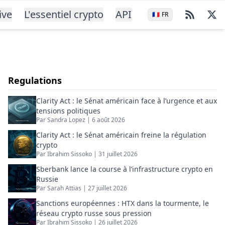
ive
L'essentiel crypto
API
🇫🇷
FR
Regulations
Clarity Act : le Sénat américain face à l’urgence et aux
tensions politiques
Par
Sandra Lopez
|
6 août 2026
Clarity Act : le Sénat américain freine la régulation
crypto
Par
Ibrahim Sissoko
|
31 juillet 2026
Sberbank lance la course à l’infrastructure crypto en
Russie
Par
Sarah Attias
|
27 juillet 2026
Sanctions européennes : HTX dans la tourmente, le
réseau crypto russe sous pression
Par
Ibrahim Sissoko
|
26 juillet 2026