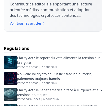
Contributrice éditoriale apportant une lecture
orientée médias, communication et adoption
des technologies crypto. Les contenus
analysent les stratégies de marque, les
Voir tous les articles
dynamiques de marché et la manière dont les
entreprises structurent leur discours autour du
Bitcoin, de la blockchain et des actifs
numériques.
Regulations
Clarity Act : le report du vote alimente la tension sur
la crypto
Par
Sarah Attias
|
7 août 2026
Nouvelle loi crypto en Russie : trading autorisé,
paiements toujours bannis
Par
Sarah Attias
|
7 août 2026
Clarity Act : le Sénat américain face à l’urgence et aux
tensions politiques
Par
Sandra Lopez
|
6 août 2026