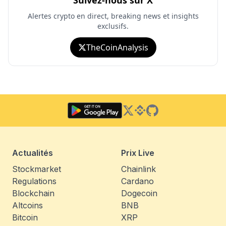
Suivez-nous sur X
Alertes crypto en direct, breaking news et insights
exclusifs.
TheCoinAnalysis
Twitter
Binance Square
GitHub
Actualités
Prix Live
Stockmarket
Chainlink
Regulations
Cardano
Blockchain
Dogecoin
Altcoins
BNB
Bitcoin
XRP