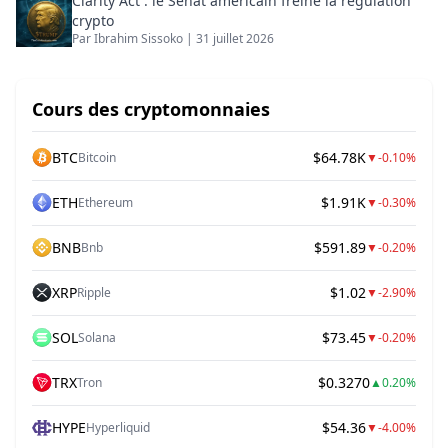
Clarity Act : le Sénat américain freine la régulation
crypto
Par
Ibrahim Sissoko
|
31 juillet 2026
Cours des cryptomonnaies
BTC
$64.78K
Bitcoin
▼
-0.10%
ETH
$1.91K
Ethereum
▼
-0.30%
BNB
$591.89
Bnb
▼
-0.20%
XRP
$1.02
Ripple
▼
-2.90%
SOL
$73.45
Solana
▼
-0.20%
TRX
$0.3270
Tron
▲
0.20%
HYPE
$54.36
Hyperliquid
▼
-4.00%