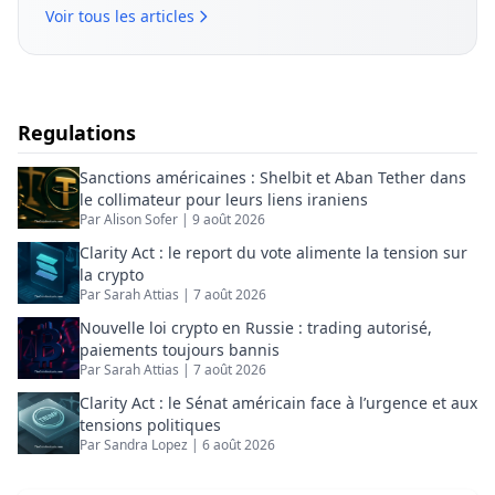
décryptage de l’actualité crypto. Il s’intéresse
Voir tous les articles
aux fondamentaux des projets, aux tendances
de marché et aux usages concrets des actifs
numériques, avec une approche claire et
pédagogique.
Regulations
Sanctions américaines : Shelbit et Aban Tether dans
le collimateur pour leurs liens iraniens
Par
Alison Sofer
|
9 août 2026
Clarity Act : le report du vote alimente la tension sur
la crypto
Par
Sarah Attias
|
7 août 2026
Nouvelle loi crypto en Russie : trading autorisé,
paiements toujours bannis
Par
Sarah Attias
|
7 août 2026
Clarity Act : le Sénat américain face à l’urgence et aux
tensions politiques
Par
Sandra Lopez
|
6 août 2026