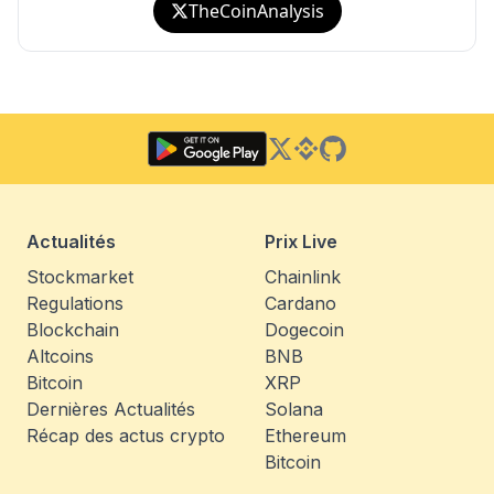
TheCoinAnalysis
Twitter
Binance Square
GitHub
Actualités
Prix Live
Stockmarket
Chainlink
Regulations
Cardano
Blockchain
Dogecoin
Altcoins
BNB
Bitcoin
XRP
Dernières Actualités
Solana
Récap des actus crypto
Ethereum
Bitcoin