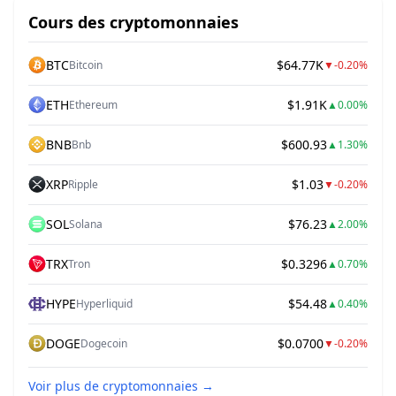
Cours des cryptomonnaies
BTC
$64.77K
Bitcoin
▼
-0.20%
ETH
$1.91K
Ethereum
▲
0.00%
BNB
$600.93
Bnb
▲
1.30%
XRP
$1.03
Ripple
▼
-0.20%
SOL
$76.23
Solana
▲
2.00%
TRX
$0.3296
Tron
▲
0.70%
HYPE
$54.48
Hyperliquid
▲
0.40%
DOGE
$0.0700
Dogecoin
▼
-0.20%
Voir plus de cryptomonnaies
→