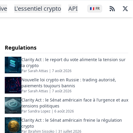
ive
L'essentiel crypto
API
🇫🇷
FR
Regulations
Clarity Act : le report du vote alimente la tension sur
la crypto
Par
Sarah Attias
|
7 août 2026
Nouvelle loi crypto en Russie : trading autorisé,
paiements toujours bannis
Par
Sarah Attias
|
7 août 2026
Clarity Act : le Sénat américain face à l’urgence et aux
tensions politiques
Par
Sandra Lopez
|
6 août 2026
Clarity Act : le Sénat américain freine la régulation
crypto
Par
Ibrahim Sissoko
|
31 juillet 2026