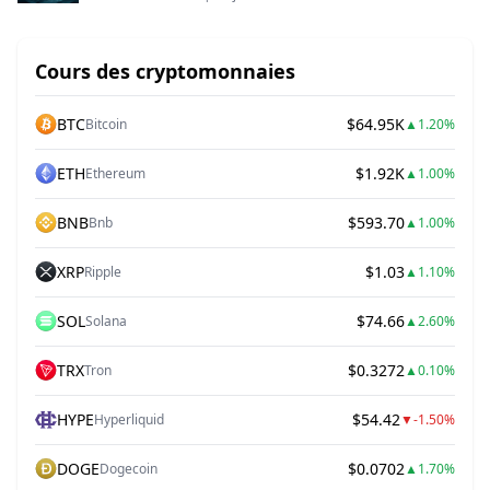
Cours des cryptomonnaies
BTC
$64.95K
Bitcoin
▲
1.20%
ETH
$1.92K
Ethereum
▲
1.00%
BNB
$593.70
Bnb
▲
1.00%
XRP
$1.03
Ripple
▲
1.10%
SOL
$74.66
Solana
▲
2.60%
TRX
$0.3272
Tron
▲
0.10%
HYPE
$54.42
Hyperliquid
▼
-1.50%
DOGE
$0.0702
Dogecoin
▲
1.70%