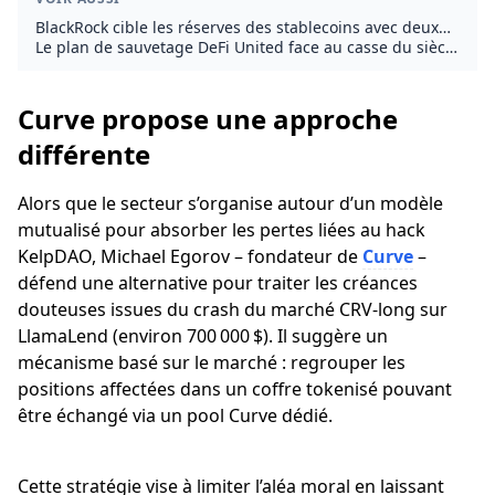
BlackRock cible les réserves des stablecoins avec deux
nouveaux fonds tokenisés
Le plan de sauvetage DeFi United face au casse du siècle
sur rsETH
Curve propose une approche
différente
Alors que le secteur s’organise autour d’un modèle
mutualisé pour absorber les pertes liées au hack
KelpDAO, Michael Egorov – fondateur de
Curve
–
défend une alternative pour traiter les créances
douteuses issues du crash du marché CRV-long sur
LlamaLend (environ 700 000 $). Il suggère un
mécanisme basé sur le marché : regrouper les
positions affectées dans un coffre tokenisé pouvant
être échangé via un pool Curve dédié.
Cette stratégie vise à limiter l’aléa moral en laissant