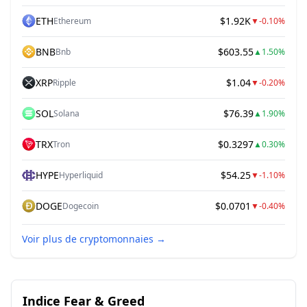
ETH
$1.92K
Ethereum
▼
-0.10%
BNB
$603.55
Bnb
▲
1.50%
XRP
$1.04
Ripple
▼
-0.20%
SOL
$76.39
Solana
▲
1.90%
TRX
$0.3297
Tron
▲
0.30%
HYPE
$54.25
Hyperliquid
▼
-1.10%
DOGE
$0.0701
Dogecoin
▼
-0.40%
Voir plus de cryptomonnaies
→
Indice Fear & Greed