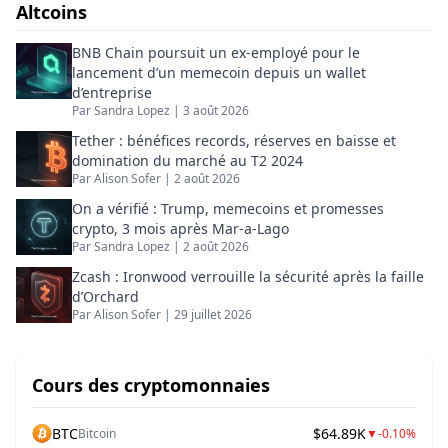
Altcoins
à l'analyse de l'actualité crypto et tech avec une
approche factuelle, orientée usages et impact
BNB Chain poursuit un ex-employé pour le
business.
lancement d’un memecoin depuis un wallet
d’entreprise
Par
Sandra Lopez
|
3 août 2026
Tether : bénéfices records, réserves en baisse et
domination du marché au T2 2024
Par
Alison Sofer
|
2 août 2026
On a vérifié : Trump, memecoins et promesses
crypto, 3 mois après Mar-a-Lago
Par
Sandra Lopez
|
2 août 2026
Zcash : Ironwood verrouille la sécurité après la faille
d’Orchard
Par
Alison Sofer
|
29 juillet 2026
Cours des cryptomonnaies
BTC
$64.89K
Bitcoin
▼
-0.10%