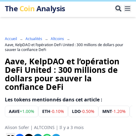
The
Coin
Analysis
Accueil
→
Actualités
→
Altcoins
→
Aave, KelpDAO et l’opération DeFi United : 300 millions de dollars pour
sauver la confiance DeFi
Aave, KelpDAO et l’opération
DeFi United : 300 millions de
dollars pour sauver la
confiance DeFi
Les tokens mentionnés dans cet article :
AAVE
+
1.00%
ETH
-0.10%
LDO
-0.50%
MNT
-1.20%
Alison Sofer
|
ALTCOINS
|
Il y a 3 mois