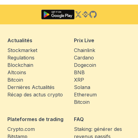
Twitter
Binance Square
GitHub
Actualités
Prix Live
Stockmarket
Chainlink
Regulations
Cardano
Blockchain
Dogecoin
Altcoins
BNB
Bitcoin
XRP
Dernières Actualités
Solana
Récap des actus crypto
Ethereum
Bitcoin
Plateformes de trading
FAQ
Crypto.com
Staking: générer des
Bitstamp
revenus passifs