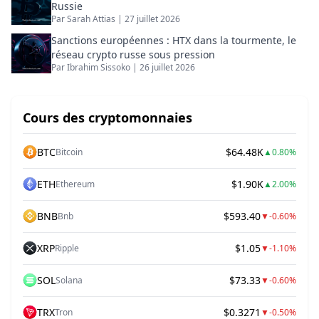
Russie
Par
Sarah Attias
|
27 juillet 2026
Sanctions européennes : HTX dans la tourmente, le
réseau crypto russe sous pression
Par
Ibrahim Sissoko
|
26 juillet 2026
Cours des cryptomonnaies
BTC
$64.48K
Bitcoin
▲
0.80%
ETH
$1.90K
Ethereum
▲
2.00%
BNB
$593.40
Bnb
▼
-0.60%
XRP
$1.05
Ripple
▼
-1.10%
SOL
$73.33
Solana
▼
-0.60%
TRX
$0.3271
Tron
▼
-0.50%