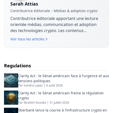
Sarah Attias
Contributrice éditoriale – Médias & adoption crypto
Contributrice éditoriale apportant une lecture
orientée médias, communication et adoption
des technologies crypto. Les contenus
analysent les stratégies de marque, les
Voir tous les articles
dynamiques de marché et la manière dont les
entreprises structurent leur discours autour du
Bitcoin, de la blockchain et des actifs
numériques.
Regulations
Clarity Act : le Sénat américain face à l’urgence et aux
tensions politiques
Par
Sandra Lopez
|
6 août 2026
Clarity Act : le Sénat américain freine la régulation
crypto
Par
Ibrahim Sissoko
|
31 juillet 2026
Sberbank lance la course à l’infrastructure crypto en