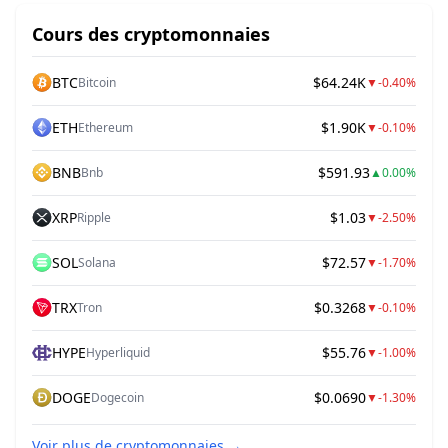
Cours des cryptomonnaies
BTC
$64.24K
Bitcoin
▼
-0.40%
ETH
$1.90K
Ethereum
▼
-0.10%
BNB
$591.93
Bnb
▲
0.00%
XRP
$1.03
Ripple
▼
-2.50%
SOL
$72.57
Solana
▼
-1.70%
TRX
$0.3268
Tron
▼
-0.10%
HYPE
$55.76
Hyperliquid
▼
-1.00%
DOGE
$0.0690
Dogecoin
▼
-1.30%
Voir plus de cryptomonnaies
→