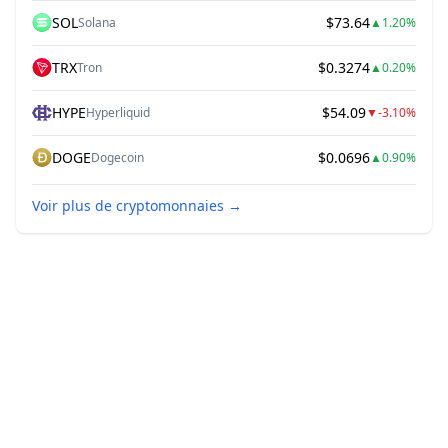
SOL
$73.64
Solana
▲
1.20%
TRX
$0.3274
Tron
▲
0.20%
HYPE
$54.09
Hyperliquid
▼
-3.10%
DOGE
$0.0696
Dogecoin
▲
0.90%
Voir plus de cryptomonnaies
→