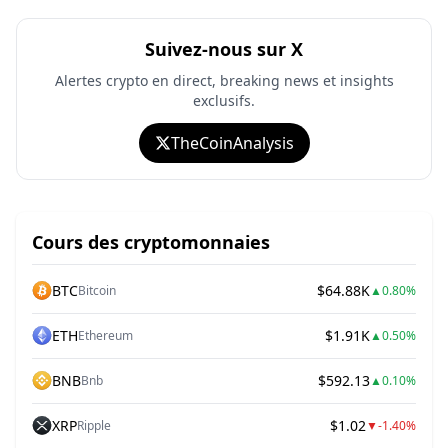
Suivez-nous sur X
Alertes crypto en direct, breaking news et insights
exclusifs.
TheCoinAnalysis
Cours des cryptomonnaies
BTC
$64.88K
Bitcoin
▲
0.80%
ETH
$1.91K
Ethereum
▲
0.50%
BNB
$592.13
Bnb
▲
0.10%
XRP
$1.02
Ripple
▼
-1.40%