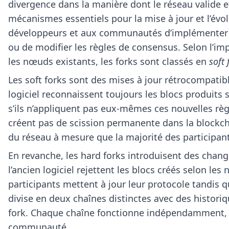
divergence dans la manière dont le réseau valide et
mécanismes essentiels pour la mise à jour et l’év
développeurs et aux communautés d’implémenter de
ou de modifier les règles de consensus. Selon l’im
les nœuds existants, les forks sont classés en
soft 
Les soft forks sont des mises à jour rétrocompatible
logiciel reconnaissent toujours les blocs produit
s’ils n’appliquent pas eux-mêmes ces nouvelles règl
créent pas de scission permanente dans la blockcha
du réseau à mesure que la majorité des participan
En revanche, les hard forks introduisent des chan
l’ancien logiciel rejettent les blocs créés selon les 
participants mettent à jour leur protocole tandis qu
divise en deux chaînes distinctes avec des historiq
fork. Chaque chaîne fonctionne indépendamment, m
communauté.