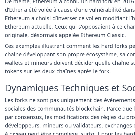
De même, Ethereum a connu un hard fork en 2016 
d’Ether a été volée à cause d’une vulnérabilité da
Ethereum a choisi d’inverser ce vol en modifiant l’h
Ethereum actuelle. Ceux qui s’opposaient à ce cha
originale, désormais appelée Ethereum Classic.
Ces exemples illustrent comment les hard forks pe
chaîne développant son propre écosystème, sa c
wallets et mineurs doivent décider quelle chaîne su
tokens sur les deux chaînes après le fork.
Dynamiques Techniques et Soc
Les forks ne sont pas uniquement des événements t
sociales des communautés blockchain. Parce que l
par consensus, les modifications des règles du pr
développeurs, mineurs ou validateurs, exchanges e
à niveau peut être complexe, surtout pour les hard 