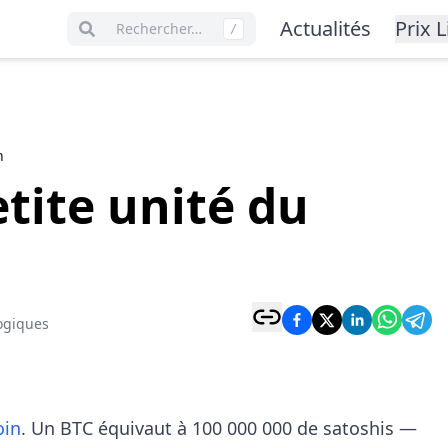
Actualités
Prix L
Rechercher…
/
n
etite unité du
ogiques
oin
. Un BTC équivaut à 100 000 000 de satoshis —