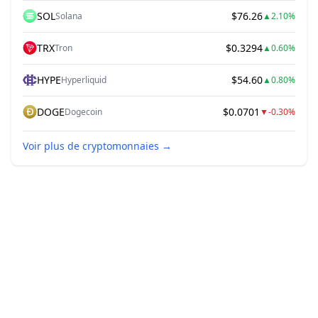
SOL
$76.26
Solana
▲
2.10%
TRX
$0.3294
Tron
▲
0.60%
HYPE
$54.60
Hyperliquid
▲
0.80%
DOGE
$0.0701
Dogecoin
▼
-0.30%
Voir plus de cryptomonnaies
→