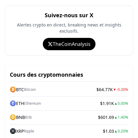
Suivez-nous sur X
Alertes crypto en direct, breaking news et insights
exclusifs.
TheCoinAnalysis
Cours des cryptomonnaies
BTC
$64.77K
Bitcoin
▼
-0.30%
ETH
$1.91K
Ethereum
▲
0.00%
BNB
$601.69
Bnb
▲
1.40%
XRP
$1.03
Ripple
▲
0.20%