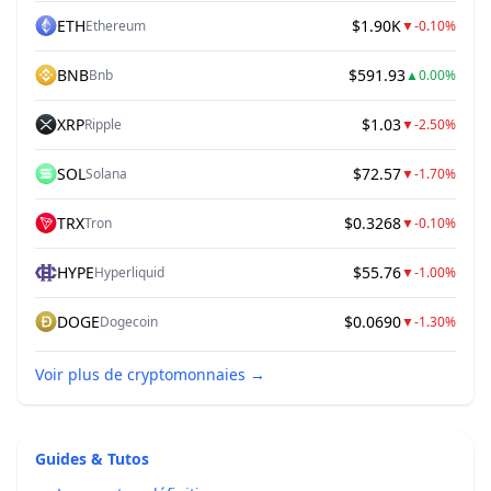
ETH
$1.90K
Ethereum
▼
-0.10%
BNB
$591.93
Bnb
▲
0.00%
XRP
$1.03
Ripple
▼
-2.50%
SOL
$72.57
Solana
▼
-1.70%
TRX
$0.3268
Tron
▼
-0.10%
HYPE
$55.76
Hyperliquid
▼
-1.00%
DOGE
$0.0690
Dogecoin
▼
-1.30%
Voir plus de cryptomonnaies
→
Guides & Tutos