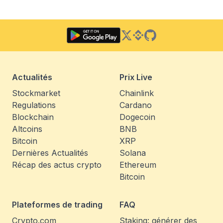
Twitter
Binance Square
GitHub
Actualités
Prix Live
Stockmarket
Chainlink
Regulations
Cardano
Blockchain
Dogecoin
Altcoins
BNB
Bitcoin
XRP
Dernières Actualités
Solana
Récap des actus crypto
Ethereum
Bitcoin
Plateformes de trading
FAQ
Crypto.com
Staking: générer des