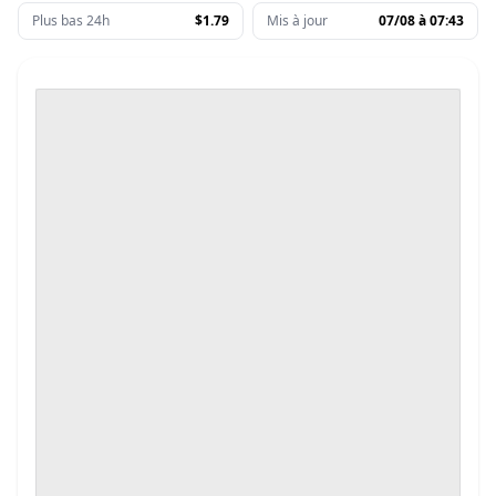
Plus bas 24h
$1.79
Mis à jour
07/08 à 07:43