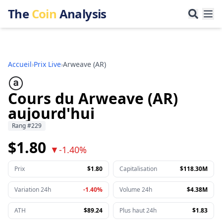
The
Coin
Analysis
Accueil
›
Prix Live
›
Arweave
(
AR
)
Cours du Arweave (AR)
aujourd'hui
Rang
#
229
$1.80
▼
-1.40%
Prix
$1.80
Capitalisation
$118.30M
Variation 24h
-1.40%
Volume 24h
$4.38M
ATH
$89.24
Plus haut 24h
$1.83