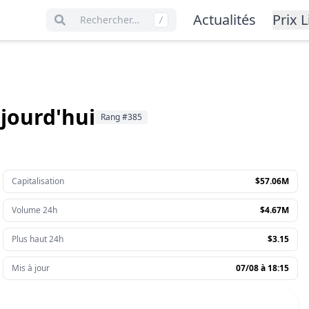
Actualités
Prix L
Rechercher…
/
jourd'hui
Rang
#
385
Capitalisation
$57.06M
Volume 24h
$4.67M
Plus haut 24h
$3.15
Mis à jour
07/08 à 18:15