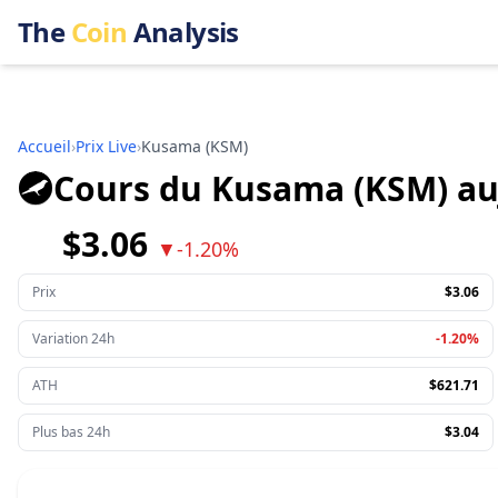
The
Coin
Analysis
Accueil
›
Prix Live
›
Kusama
(
KSM
)
Cours du Kusama (KSM) au
$3.06
▼
-1.20%
Prix
$3.06
Variation 24h
-1.20%
ATH
$621.71
Plus bas 24h
$3.04