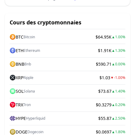
Cours des cryptomonnaies
BTC
$64.95K
Bitcoin
▲
1.00%
ETH
$1.91K
Ethereum
▲
1.30%
BNB
$590.71
Bnb
▲
0.00%
XRP
$1.03
Ripple
▼
-1.00%
SOL
$73.67
Solana
▲
1.40%
TRX
$0.3279
Tron
▲
0.20%
HYPE
$55.87
Hyperliquid
▲
2.50%
DOGE
$0.0697
Dogecoin
▲
1.80%