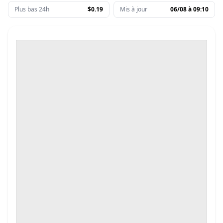
Plus bas 24h
$0.19
Mis à jour
06/08 à 09:10