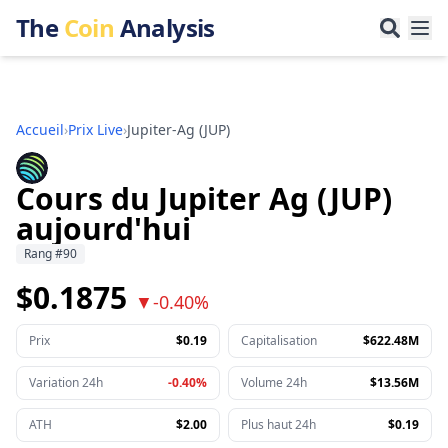
The
Coin
Analysis
Accueil
›
Prix Live
›
Jupiter-Ag
(
JUP
)
Cours du Jupiter Ag (JUP)
aujourd'hui
Rang
#
90
$0.1875
▼
-0.40%
Prix
$0.19
Capitalisation
$622.48M
Variation 24h
-0.40%
Volume 24h
$13.56M
ATH
$2.00
Plus haut 24h
$0.19