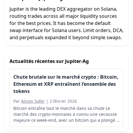
Jupiter is the leading DEX aggregator on Solana,
routing trades across all major liquidity sources
for the best prices. It has become the default
swap interface for Solana users. Limit orders, DCA,
and perpetuals expanded it beyond simple swaps.
Actualités récentes sur
Jupiter-Ag
Chute brutale sur le marché crypto : Bitcoin,
Ethereum et XRP entraînent l’ensemble des
tokens
Par
Alison Sofer
|
2 février 2026
Bitcoin entraîne tout le marché dans sa chute Le
marché des crypto-monnaies a connu une secousse
majeure ce week-end, avec un bitcoin qui a plongé à
son plus bas niveau depuis avril de l’année
précédente, s’échangeant brièvement sous les 74...