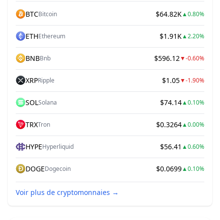
BTC
$64.82K
Bitcoin
▲
0.80%
ETH
$1.91K
Ethereum
▲
2.20%
BNB
$596.12
Bnb
▼
-0.60%
XRP
$1.05
Ripple
▼
-1.90%
SOL
$74.14
Solana
▲
0.10%
TRX
$0.3264
Tron
▲
0.00%
HYPE
$56.41
Hyperliquid
▲
0.60%
DOGE
$0.0699
Dogecoin
▲
0.10%
Voir plus de cryptomonnaies
→